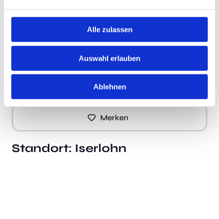
entspricht, können wir Sie darüber hinaus zu weiteren
Stellenangeboten beraten. Nehmen Sie dazu gerne
Kontakt mit uns auf! Wir haben bundesweit viele
Alle zulassen
interessante Optionen in Ihrem Fachgebiet.
Auswahl erlauben
Neu!
Jetzt schnell bewerben
Ablehnen
Merken
Standort:
Iserlohn