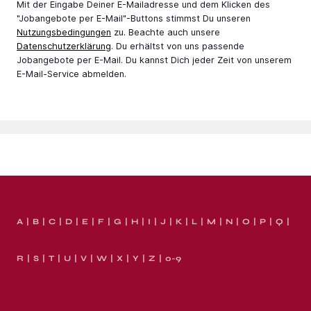
Mit der Eingabe Deiner E-Mail­adresse und dem Klicken des
"Jobangebote per E-Mail"-Buttons stimmst Du unseren
Nutzungsbedingungen
zu. Beachte auch unsere
Datenschutzerklärung
. Du erhältst von uns passende
Jobangebote per E-Mail. Du kannst Dich jeder Zeit von unserem
E-Mail-Service abmelden.
A
B
C
D
E
F
G
H
I
J
K
L
M
N
O
P
Q
R
S
T
U
V
W
X
Y
Z
0-9