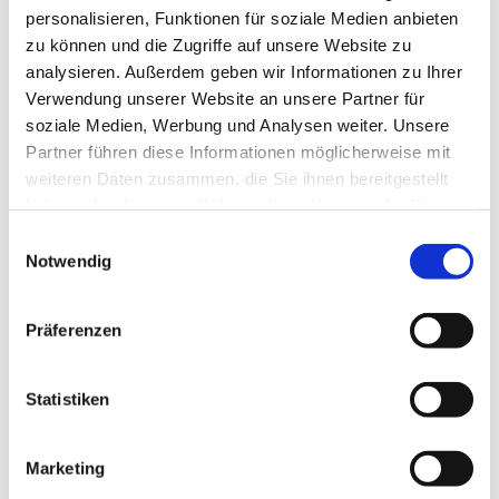
attraktive Vergütung
personalisieren, Funktionen für soziale Medien anbieten
zu können und die Zugriffe auf unsere Website zu
Fort- und Weiterbildungsmöglichkeiten sowie die
analysieren. Außerdem geben wir Informationen zu Ihrer
Zusatzbezeichnungen "plastische Operationen" und
"Allergologie"
Verwendung unserer Website an unsere Partner für
soziale Medien, Werbung und Analysen weiter. Unsere
hervorragendes Arbeitsklima
Partner führen diese Informationen möglicherweise mit
Unterstützung bei der Wohnungssuche
weiteren Daten zusammen, die Sie ihnen bereitgestellt
haben oder die sie im Rahmen Ihrer Nutzung der Dienste
Vereinbarkeit von Familie und Beruf
gesammelt haben.
Einwilligungsauswahl
Notwendig
Haben wir Ihr Interesse geweckt?
Dann bewerben Sie sich jetzt direkt bei uns! Wir
Präferenzen
unterstützen Sie
vertraulich, unverbindlich und über
Ihre gesamte Karriere hinweg
.
Statistiken
Wir freuen uns auf Ihre aussagekräftigen
Bewerbungsunterlagen mit Angabe der ID:
15438
.
Marketing
Wenn diese Stellenanzeige Ihren Wünschen nicht