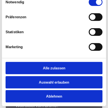
Notwendig
Jobsuche andersrum
Präferenzen
Statistiken
Jobsuche andersrum!
Hast Du keine Lust und Zeit, auf Jobbörsen jede
Marketing
Stellenanzeige zu durchsuchen? Teste die "Jobsuche
andersrum", lade Deinen Lebenslauf hoch und lasse
Dir Jobs vorschlagen, die zu Dir passen.
Mehr
Alle zulassen
Was bleibt vom Brutto?
Auswahl erlauben
Ablehnen
Was bleibt vom Brutto?