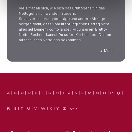
Viele fragen sich, wie sich das Bruttogehalt in das
Nettogehalt umwandelt. Steuern,
Sozialversicherungsbeiträge und andere Abzüge
sorgen dafür, dass vom ursprünglichen Betrag nicht
alles auf Deinem Konto landet. Mit unserem Brutto-
Netto-Rechner kannst Du sofort Klarheit über Deinen
tatsächlichen Nettolohn bekommen.
Mehr
A
B
C
D
E
F
G
H
I
J
K
L
M
N
O
P
Q
R
S
T
U
V
W
X
Y
Z
0-9