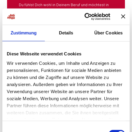
Du fühlst Dich wohl in Deinem Beruf und möchtest in
Deiner Branche bleiben? Hier findest Du das gesamte
Angebot aus Deiner Branche.
Mehr
Zustimmung
Details
Über Cookies
Jobs in der Nähe
Diese Webseite verwendet Cookies
Wir verwenden Cookies, um Inhalte und Anzeigen zu
personalisieren, Funktionen für soziale Medien anbieten
Jobs in der Nähe!
zu können und die Zugriffe auf unsere Website zu
analysieren. Außerdem geben wir Informationen zu Ihrer
Auf unserer Plattform findest Du eine große Auswahl
an Stellenangeboten, die nach Städten sortiert sind,
Verwendung unserer Website an unsere Partner für
sodass Du gezielt nach Jobs direkt in Deiner Nähe
soziale Medien, Werbung und Analysen weiter. Unsere
suchen kannst. Egal, ob Du eine neue
Partner führen diese Informationen möglicherweise mit
Herausforderung suchst, einen beruflichen Wechsel
planst oder einfach eine Stelle in Deinem aktuellen
weiteren Daten zusammen, die Sie ihnen bereitgestellt
Wohnort bevorzugst – bei uns wirst Du fündig.
haben oder die sie im Rahmen Ihrer Nutzung der Dienste
gesammelt haben.
Mehr
Einwilligungsauswahl