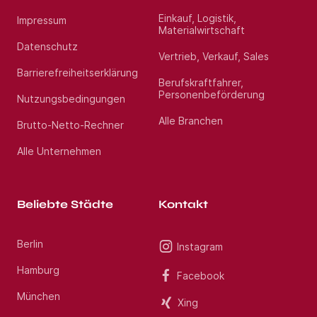
erfahrenen Beraterteam stehen wir Ihnen während
des gesamten Vermittlungsprozesses zur Seite.
Einkauf, Logistik,
Impressum
Profitieren Sie von über 13 Jahren Markterfahrung
Materialwirtschaft
im Gesundheitswesen. Haben Sie Fragen? Rufen Sie
uns gerne unter Jetzt bewerben an. Wir freuen uns
Datenschutz
Vertrieb, Verkauf, Sales
auf Ihre Bewerbung als Oberarzt Gerontopsychiatrie
(m/w/d) im Raum Straubing.
Barrierefreiheitserklärung
Berufskraftfahrer,
Personenbeförderung
Nutzungsbedingungen
Standort:
Regensburg
Alle Branchen
Brutto-Netto-Rechner
Alle Unternehmen
Beliebte Städte
Kontakt
Berlin
Instagram
Hamburg
Facebook
München
Xing