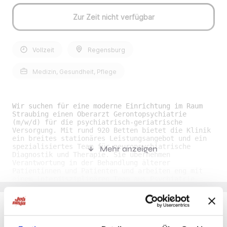
Zur Zeit nicht verfügbar
Vollzeit
Regensburg
Medizin, Gesundheit, Pflege
Wir suchen für eine moderne Einrichtung im Raum
Straubing einen Oberarzt Gerontopsychiatrie
(m/w/d) für die psychiatrisch-geriatrische
Versorgung. Mit rund 920 Betten bietet die Klinik
ein breites stationäres Leistungsangebot und ein
spezialisiertes Team für neuropsychiatrische
Mehr anzeigen
Diagnostik und Therapie. Sie übernehmen
Verantwortung in der Behandlung älterer
Patientinnen und Patienten und arbeiten eng mit
einem interdisziplinären Team aus Psychiatrie,
Geriatrie, Innerer Medizin und Neurologie
zusammen. Ihre Benefits• Unbefristete Perspektive:
Die Position ist in einem unbefristeten
Arbeitsverhältnis ausgeschrieben, damit Sie
langfristig planen können. • Planbare
Du möchtest Jobs, die zu Dir passen?