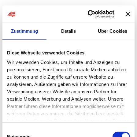
Zustimmung
Details
Über Cookies
Diese Webseite verwendet Cookies
Wir verwenden Cookies, um Inhalte und Anzeigen zu
personalisieren, Funktionen für soziale Medien anbieten
zu können und die Zugriffe auf unsere Website zu
analysieren. Außerdem geben wir Informationen zu Ihrer
Verwendung unserer Website an unsere Partner für
soziale Medien, Werbung und Analysen weiter. Unsere
Partner führen diese Informationen möglicherweise mit
weiteren Daten zusammen, die Sie ihnen bereitgestellt
haben oder die sie im Rahmen Ihrer Nutzung der Dienste
Application error: a
client
-side exception has occurred while
gesammelt haben.
Einwilligungsauswahl
Notwendig
loading
jobninja.com
(see the
browser console
for more