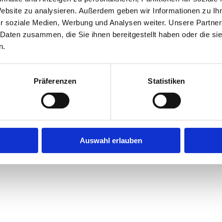
Website zu analysieren. Außerdem geben wir Informationen zu I
r soziale Medien, Werbung und Analysen weiter. Unsere Partner
exception has occurred while loading
jobninja.com
(see the
browse
 Daten zusammen, die Sie ihnen bereitgestellt haben oder die s
n.
Präferenzen
Statistiken
Auswahl erlauben