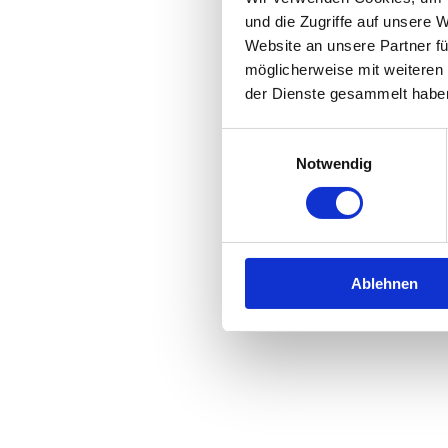
und die Zugriffe auf unsere 
Website an unsere Partner fü
Application error: a
client
-side 
möglicherweise mit weiteren
der Dienste gesammelt habe
Einwilligungsauswahl
Notwendig
Ablehnen