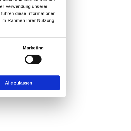
hrer Verwendung unserer
 führen diese Informationen
r console
for more information).
ie im Rahmen Ihrer Nutzung
Marketing
Alle zulassen