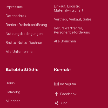
erfahrenen Beraterteam stehen wir Ihnen während
des gesamten Vermittlungsprozesses zur Seite.
Einkauf, Logistik,
Impressum
Profitieren Sie von über 13 Jahren Markterfahrung
Materialwirtschaft
im Gesundheitswesen. Haben Sie Fragen? Rufen Sie
Datenschutz
uns gerne unter Jetzt bewerben an. Wir freuen uns
Vertrieb, Verkauf, Sales
auf Ihre Bewerbung als Oberarzt Geriatrie (m/w/d)
Barrierefreiheitserklärung
im Raum Kassel.
Berufskraftfahrer,
Personenbeförderung
Nutzungsbedingungen
Standort:
Göttingen
Alle Branchen
Brutto-Netto-Rechner
Alle Unternehmen
Beliebte Städte
Kontakt
Berlin
Instagram
Hamburg
Facebook
München
Xing