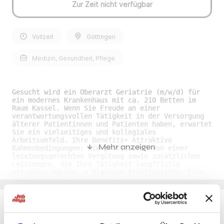
Zur Zeit nicht verfügbar
Vollzeit
Göttingen
Medizin, Gesundheit, Pflege
Gesucht wird ein Oberarzt Geriatrie (m/w/d) für
ein modernes Krankenhaus mit ca. 210 Betten im
Raum Kassel. Wenn Sie Freude an einer
verantwortungsvollen Tätigkeit in der Versorgung
älterer Patientinnen und Patienten haben, erwartet
Sie ein vielseitiges und kollegiales
Arbeitsumfeld. Ihre Benefits• Attraktive
Mehr anzeigen
Rahmenbedingungen: Sie profitieren von einer
leistungsgerechten Vergütung sowie zusätzlichen
Leistungen, die Ihre Tätigkeit langfristig
attraktiv machen. • Planbare Arbeitszeiten: Eine
strukturierte Dienst- und Einsatzplanung
unterstützt eine verlässliche Vereinbarkeit von
Beruf und Privatleben. • Erholungsfreundliches
Modell: Großzügige Urlaubsregelungen geben Ihnen
ausreichend Raum für Regeneration und persönliche
Auszeiten. • Moderne Mitarbeitervorteile: Sie
Du möchtest Jobs, die zu Dir passen?