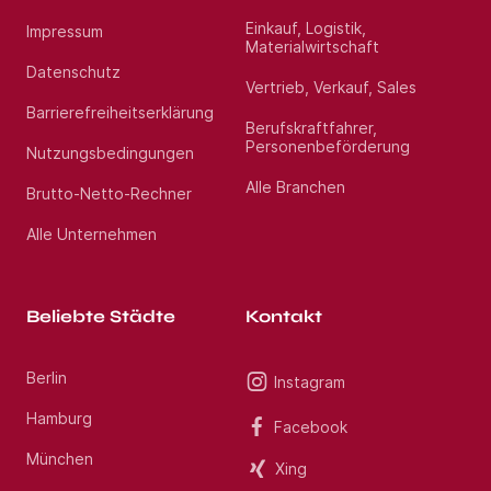
Stelle mit dem passenden Kandidaten, unter
Berücksichtigung der jeweiligen Bedürfnisse,
Einkauf, Logistik,
Impressum
zielgerichtet zusammen zu bringen. Mit unserem
Materialwirtschaft
erfahrenen Beraterteam stehen wir Ihnen während
Datenschutz
des gesamten Vermittlungsprozesses zur Seite.
Vertrieb, Verkauf, Sales
Profitieren Sie von über 13 Jahren Markterfahrung
Barrierefreiheitserklärung
im Gesundheitswesen. Haben Sie Fragen? Rufen Sie
Berufskraftfahrer,
uns gerne unter Jetzt bewerben an. Wir freuen uns
Personenbeförderung
auf Ihre Bewerbung als Oberarzt Geriatrie (m/w/d)
Nutzungsbedingungen
im Raum Gießen.
Alle Branchen
Brutto-Netto-Rechner
Standort:
Friedberg
Alle Unternehmen
Beliebte Städte
Kontakt
Berlin
Instagram
Hamburg
Facebook
München
Xing