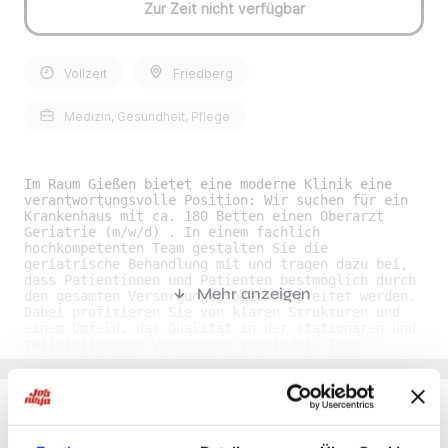
Zur Zeit nicht verfügbar
Vollzeit
Friedberg
Medizin, Gesundheit, Pflege
Im Raum Gießen bietet eine moderne Klinik eine
verantwortungsvolle Position: Wir suchen für ein
Krankenhaus mit ca. 180 Betten einen Oberarzt
Geriatrie (m/w/d) . In einem fachlich
hochkompetenten Team gestalten Sie die
geriatrische Behandlung mit und tragen dazu bei,
dass Patientinnen und Patienten bestmöglich durch
Mehr anzeigen
den gesamten Versorgungsprozess begleitet werden.
Dabei profitieren Sie von klaren Strukturen und
einem Umfeld, das Qualität in der stationären und
teilstationären Versorgung verbindet. Ihre
Benefits• Zertifizierte Versorgung: Sie arbeiten
in der Geriatrie mit einem nach Qualitätskriterien
ausgerichteten Behandlungskonzept für stationäre
und teilstationäre Patientinnen und Patienten. •
Leistungsgerechte Vergütung: Sie erhalten eine
attraktive und leistungsgerechte Bezahlung, die
Du möchtest Jobs, die zu Dir passen?