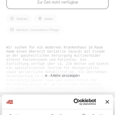
Zur Zeit nicht verfügbar
Vollzeit
Ahlen
Medizin, Gesundheit, Pflege
Wir suchen für ein modernes Krankenhaus im Raum
Hamm einen Oberarzt Geriatrie (m/w/d) mit Freude
an der ganzheitlichen Versorgung multimorbider
älterer Patientinnen und Patienten. Die
Einrichtung verfügt über ca. 220 Betten und bietet
ein spezialisiertes Zentrum für Akutgeriatrie
sowie geriatrische Rehabilitation. Sie übernehmen
Mehr anzeigen
Verantwortung in einem dynamischen,
interdisziplinären Team und unterstützen die
Weiterentwicklung der geriatrischen Versorgung.
Ihre Benefits• Eigenverantwortung: Sie gestalten
Ihren Arbeitsbereich mit klaren Entscheidungswegen
und arbeiten mit einem engagierten Team zusammen.
• Wertschätzende Führung: Eine flache Hierarchie
und eine transparente, respektvolle Führungskultur
begleiten Ihren Einstieg und Ihre
Weiterentwicklung. • Familienfreundliches Modell:
Du möchtest Jobs, die zu Dir passen?