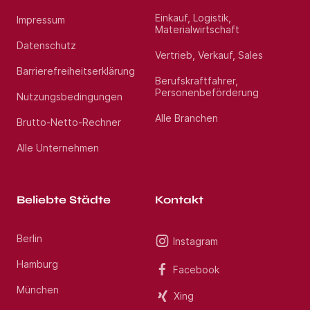
erfahrenen Beraterteam stehen wir Ihnen während
des gesamten Vermittlungsprozesses zur Seite.
Einkauf, Logistik,
Impressum
Profitieren Sie von über 13 Jahren Markterfahrung
Materialwirtschaft
im Gesundheitswesen. Haben Sie Fragen? Rufen Sie
Datenschutz
uns gerne unter Jetzt bewerben an. Wir freuen uns
Vertrieb, Verkauf, Sales
auf Ihre Bewerbung als Oberarzt Geriatrie (m/w/d)
Barrierefreiheitserklärung
im Raum Hamm.
Berufskraftfahrer,
Personenbeförderung
Nutzungsbedingungen
Standort:
Ahlen
Alle Branchen
Brutto-Netto-Rechner
Alle Unternehmen
Beliebte Städte
Kontakt
Berlin
Instagram
Hamburg
Facebook
München
Xing