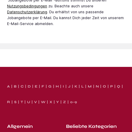
"Jobangebote per E-Mail"-Buttons stimmst Du unseren
Nutzungsbedingungen
zu. Beachte auch unsere
Datenschutzerklärung
. Du erhältst von uns passende
Jobangebote per E-Mail. Du kannst Dich jeder Zeit von unserem
E-Mail-Service abmelden.
A
B
C
D
E
F
G
H
I
J
K
L
M
N
O
P
Q
R
S
T
U
V
W
X
Y
Z
0-9
Allgemein
Beliebte Kategorien