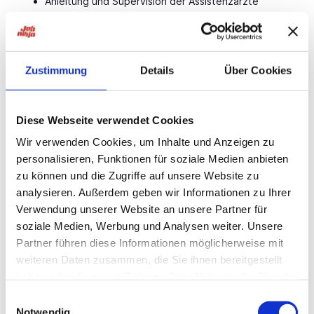
Anleitung und Supervision der Assistenzärzte
Das bringen Sie mit
Facharzt (m/w/d) für Innere Medizin,
Allgemeinmedizin oder Neurologie, idealerweise mit
Zustimmung
Details
Über Cookies
rehabilitativen und geriatrischen Vorkenntnissen
Erfahrung als Oberarzt (m/w/d) in der Geriatrie
Diese Webseite verwendet Cookies
wünschenswert, aber keine Voraussetzung
Wir verwenden Cookies, um Inhalte und Anzeigen zu
Kreativität und Freude am Arztberuf
personalisieren, Funktionen für soziale Medien anbieten
Interesse an einer ganzheitlichen,
zu können und die Zugriffe auf unsere Website zu
patientenorientierten Versorgung
analysieren. Außerdem geben wir Informationen zu Ihrer
Verwendung unserer Website an unsere Partner für
Teamfähigkeit und Einsatzbereitschaft
soziale Medien, Werbung und Analysen weiter. Unsere
Flexibilität und Aufgeschlossenheit
Partner führen diese Informationen möglicherweise mit
weiteren Daten zusammen, die Sie ihnen bereitgestellt
Approbation vorhanden
haben oder die sie im Rahmen Ihrer Nutzung der Dienste
Die
CEP GmbH
ist Ihre spezialisierte
gesammelt haben.
Einwilligungsauswahl
Personalberatung für Ärzte -- kostenlos, direkt und
Notwendig