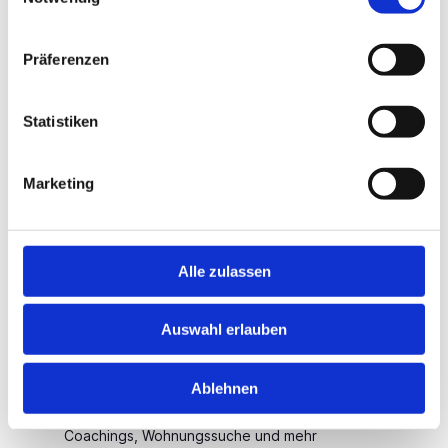
effizient. Mit über 800 Kliniken für Sie.
Ihre Vorteile:
Präferenzen
Individuelle Jobsuche -- Passgenaue Stellen
bundesweit
Statistiken
Facharztweiterbildung -- Kliniken mit passender
Weiterbildungsermächtigung
Marketing
Keine Kosten -- Unsere Vermittlung ist kostenlos
Exklusive Klinik-Kontakte -- Direktzugang zu Top-
Kliniken
Alle zulassen
Professionelle Bewerbung -- Wir optimieren Ihr Profil
und organisieren Vorstellungsgespräche
Auswahl erlauben
Schnelle und diskrete Vermittlung -- Anonym und
zielgerichtet
Ablehnen
Umfassende Unterstützung -- Behördliche Prozesse,
Coachings, Wohnungssuche und mehr