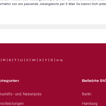
 erhältst von uns passende Jobangebote per E-Mail. Du kannst Dich jede
R
S
T
U
V
W
X
Y
Z
0-9
ategorien
Beliebte St
 Aushilfs- und Nebenjobs
Berlin
nstleistungen
Hamburg