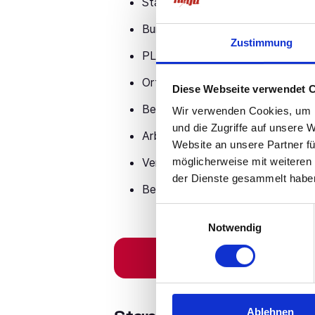
Staat: Deutschland
Bundesland: Thüringen
Zustimmung
PLZ-Gebiet: DE-98xxx
Ort/Region: Region Suhl
Diese Webseite verwendet 
Befristung: unbefristet
Wir verwenden Cookies, um I
und die Zugriffe auf unsere 
Arbeitszeit: Vollzeit - 40 h / Woc
Website an unsere Partner fü
möglicherweise mit weiteren
Verdienst: Tarif
der Dienste gesammelt habe
Beginn: zum nächstmöglichen Ze
Einwilligungsauswahl
Notwendig
Ablehnen