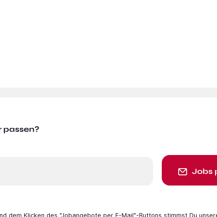
r passen?
Jobs 
 und dem Klicken des "Jobangebote per E-Mail"-Buttons stimmst Du unser