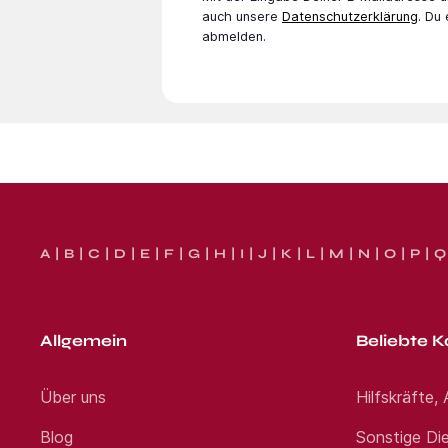
auch unsere
Datenschutzerklärung
. Du
abmelden.
A
B
C
D
E
F
G
H
I
J
K
L
M
N
O
P
Q
Allgemein
Beliebte K
Über uns
Hilfskräfte,
Blog
Sonstige Die