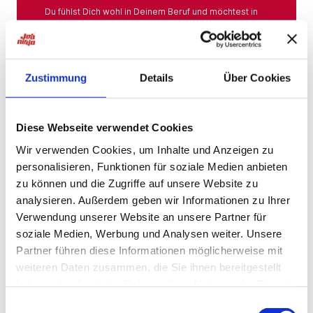
Du fühlst Dich wohl in Deinem Beruf und möchtest in
Deiner Branche bleiben? Hier findest Du das gesamte
Angebot aus Deiner Branche.
Mehr
Zustimmung
Details
Über Cookies
Jobs in der Nähe
Diese Webseite verwendet Cookies
Wir verwenden Cookies, um Inhalte und Anzeigen zu
personalisieren, Funktionen für soziale Medien anbieten
Jobs in der Nähe!
zu können und die Zugriffe auf unsere Website zu
analysieren. Außerdem geben wir Informationen zu Ihrer
Auf unserer Plattform findest Du eine große Auswahl
an Stellenangeboten, die nach Städten sortiert sind,
Verwendung unserer Website an unsere Partner für
sodass Du gezielt nach Jobs direkt in Deiner Nähe
soziale Medien, Werbung und Analysen weiter. Unsere
suchen kannst. Egal, ob Du eine neue
Partner führen diese Informationen möglicherweise mit
Herausforderung suchst, einen beruflichen Wechsel
planst oder einfach eine Stelle in Deinem aktuellen
weiteren Daten zusammen, die Sie ihnen bereitgestellt
Wohnort bevorzugst – bei uns wirst Du fündig.
haben oder die sie im Rahmen Ihrer Nutzung der Dienste
gesammelt haben.
Mehr
Einwilligungsauswahl