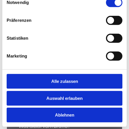
Notwendig
Jobsuche andersrum
Präferenzen
Statistiken
Jobsuche andersrum!
Hast Du keine Lust und Zeit, auf Jobbörsen jede
Marketing
Stellenanzeige zu durchsuchen? Teste die "Jobsuche
andersrum", lade Deinen Lebenslauf hoch und lasse
Dir Jobs vorschlagen, die zu Dir passen.
Mehr
Alle zulassen
Was bleibt vom Brutto?
Auswahl erlauben
Ablehnen
Was bleibt vom Brutto?