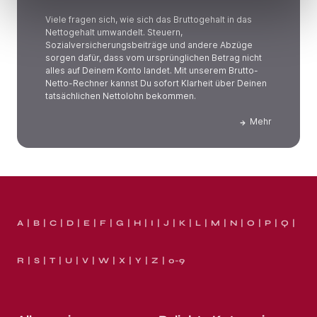
Viele fragen sich, wie sich das Bruttogehalt in das
Nettogehalt umwandelt. Steuern,
Sozialversicherungsbeiträge und andere Abzüge
sorgen dafür, dass vom ursprünglichen Betrag nicht
alles auf Deinem Konto landet. Mit unserem Brutto-
Netto-Rechner kannst Du sofort Klarheit über Deinen
tatsächlichen Nettolohn bekommen.
Mehr
A
B
C
D
E
F
G
H
I
J
K
L
M
N
O
P
Q
R
S
T
U
V
W
X
Y
Z
0-9