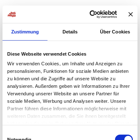
Zustimmung
Details
Über Cookies
Diese Webseite verwendet Cookies
Wir verwenden Cookies, um Inhalte und Anzeigen zu
personalisieren, Funktionen für soziale Medien anbieten
zu können und die Zugriffe auf unsere Website zu
analysieren. Außerdem geben wir Informationen zu Ihrer
Verwendung unserer Website an unsere Partner für
soziale Medien, Werbung und Analysen weiter. Unsere
Partner führen diese Informationen möglicherweise mit
weiteren Daten zusammen, die Sie ihnen bereitgestellt
haben oder die sie im Rahmen Ihrer Nutzung der Dienste
Application error: a
client
-side exception has occurred while
gesammelt haben.
Einwilligungsauswahl
Notwendig
loading
jobninja.com
(see the
browser console
for more