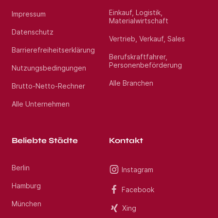
Berücksichtigung der jeweiligen Bedürfnisse,
zielgerichtet zusammen zu bringen. Mit unserem
Einkauf, Logistik,
Impressum
erfahrenen Beraterteam stehen wir Ihnen während
Materialwirtschaft
des gesamten Vermittlungsprozesses zur Seite.
Profitieren Sie von über 13 Jahren Markterfahrung
Datenschutz
Vertrieb, Verkauf, Sales
im Gesundheitswesen. Haben Sie Fragen? Rufen Sie
uns gerne unter Jetzt bewerben an. Wir freuen uns
Barrierefreiheitserklärung
auf Ihre Bewerbung als Oberarzt Gastroenterologie
Berufskraftfahrer,
(m/w/d) im Raum Wegberg.
Personenbeförderung
Nutzungsbedingungen
Alle Branchen
Brutto-Netto-Rechner
Standort:
Wegberg
Alle Unternehmen
Beliebte Städte
Kontakt
Berlin
Instagram
Hamburg
Facebook
München
Xing