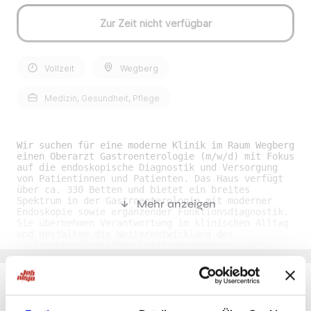
Zur Zeit nicht verfügbar
Vollzeit
Wegberg
Medizin, Gesundheit, Pflege
Wir suchen für eine moderne Klinik im Raum Wegberg
einen Oberarzt Gastroenterologie (m/w/d) mit Fokus
auf die endoskopische Diagnostik und Versorgung
von Patientinnen und Patienten. Das Haus verfügt
über ca. 330 Betten und bietet ein breites
Spektrum in der Gastroenterologie mit moderner
Mehr anzeigen
Endoskopie sowie ergänzender Funktionsdiagnostik.
Sie übernehmen Verantwortung im klinischen Alltag
und gestalten die Weiterentwicklung des
gastroenterologischen Leistungsspektrums aktiv
mit. Ihre Benefits• Moderne Ausstattung: Sie
arbeiten in einer zeitgemäßen Infrastruktur mit
digital unterstützten Prozessen und gut
ausgestatteten Untersuchungsräumen. • Starke
Teamarbeit: Sie finden ein kollegiales,
Du möchtest Jobs, die zu Dir passen?