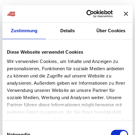
Zustimmung
Details
Über Cookies
Diese Webseite verwendet Cookies
Wir verwenden Cookies, um Inhalte und Anzeigen zu
personalisieren, Funktionen für soziale Medien anbieten
zu können und die Zugriffe auf unsere Website zu
analysieren. Außerdem geben wir Informationen zu Ihrer
Verwendung unserer Website an unsere Partner für
soziale Medien, Werbung und Analysen weiter. Unsere
Partner führen diese Informationen möglicherweise mit
weiteren Daten zusammen, die Sie ihnen bereitgestellt
haben oder die sie im Rahmen Ihrer Nutzung der Dienste
Application error: a
client
-side exception has occurred while
gesammelt haben.
Einwilligungsauswahl
Notwendig
loading
jobninja.com
(see the
browser console
for more