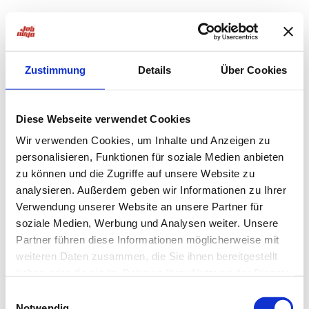
Zustimmung
Details
Über Cookies
Diese Webseite verwendet Cookies
Wir verwenden Cookies, um Inhalte und Anzeigen zu
personalisieren, Funktionen für soziale Medien anbieten
zu können und die Zugriffe auf unsere Website zu
analysieren. Außerdem geben wir Informationen zu Ihrer
Verwendung unserer Website an unsere Partner für
soziale Medien, Werbung und Analysen weiter. Unsere
Partner führen diese Informationen möglicherweise mit
weiteren Daten zusammen, die Sie ihnen bereitgestellt
haben oder die sie im Rahmen Ihrer Nutzung der Dienste
Application error: a
client
-side exception has occurred while
gesammelt haben.
Einwilligungsauswahl
Notwendig
loading
jobninja.com
(see the
browser console
for more