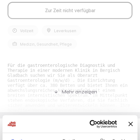
Zur Zeit nicht verfügbar
Vollzeit
Leverkusen
Medizin, Gesundheit, Pflege
Für die gastroenterologische Diagnostik und
Therapie in einer modernen Klinik in Bergisch
Gladbach suchen wir Sie als Oberarzt
Gastroenterologie (m/w/d) . Die Einrichtung
verfügt über ca. 380 Betten und bietet Ihnen ein
abwechslungsreiches Arbeitsumfeld mit einem
Mehr anzeigen
breiten internistischen Spektrum. Im Mittelpunkt
stehen endoskopische Verfahren, die Sie fachlich
sicher anwenden und weiterentwickeln können. Ihre
Benefits• Verantwortungsvolle Position: Sie
übernehmen eine oberärztliche Tätigkeit mit
fachlicher Sichtbarkeit und der Möglichkeit, die
gastroenterologische Versorgung nachhaltig
mitzugestalten. • Breites Leistungsspektrum: Sie
arbeiten in einem Umfeld mit vielfältiger
Du möchtest Jobs, die zu Dir passen?