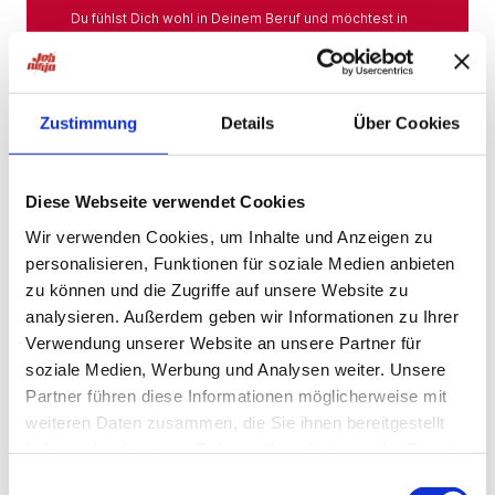
Du fühlst Dich wohl in Deinem Beruf und möchtest in
Deiner Branche bleiben? Hier findest Du das gesamte
Angebot aus Deiner Branche.
Mehr
Zustimmung
Details
Über Cookies
Jobs in der Nähe
Diese Webseite verwendet Cookies
Wir verwenden Cookies, um Inhalte und Anzeigen zu
personalisieren, Funktionen für soziale Medien anbieten
Jobs in der Nähe!
zu können und die Zugriffe auf unsere Website zu
analysieren. Außerdem geben wir Informationen zu Ihrer
Auf unserer Plattform findest Du eine große Auswahl
an Stellenangeboten, die nach Städten sortiert sind,
Verwendung unserer Website an unsere Partner für
sodass Du gezielt nach Jobs direkt in Deiner Nähe
soziale Medien, Werbung und Analysen weiter. Unsere
suchen kannst. Egal, ob Du eine neue
Partner führen diese Informationen möglicherweise mit
Herausforderung suchst, einen beruflichen Wechsel
planst oder einfach eine Stelle in Deinem aktuellen
weiteren Daten zusammen, die Sie ihnen bereitgestellt
Wohnort bevorzugst – bei uns wirst Du fündig.
haben oder die sie im Rahmen Ihrer Nutzung der Dienste
gesammelt haben.
Mehr
Einwilligungsauswahl