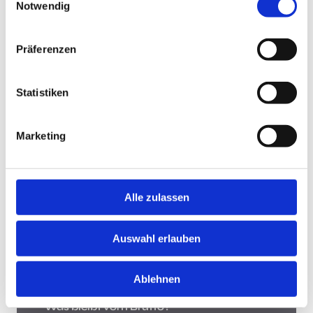
Notwendig
Jobsuche andersrum
Präferenzen
Statistiken
Jobsuche andersrum!
Hast Du keine Lust und Zeit, auf Jobbörsen jede
Marketing
Stellenanzeige zu durchsuchen? Teste die "Jobsuche
andersrum", lade Deinen Lebenslauf hoch und lasse
Dir Jobs vorschlagen, die zu Dir passen.
Mehr
Alle zulassen
Was bleibt vom Brutto?
Auswahl erlauben
Ablehnen
Was bleibt vom Brutto?