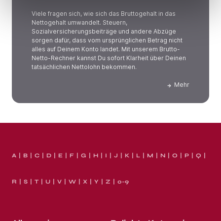
Viele fragen sich, wie sich das Bruttogehalt in das
Nettogehalt umwandelt. Steuern,
Sozialversicherungsbeiträge und andere Abzüge
sorgen dafür, dass vom ursprünglichen Betrag nicht
alles auf Deinem Konto landet. Mit unserem Brutto-
Netto-Rechner kannst Du sofort Klarheit über Deinen
tatsächlichen Nettolohn bekommen.
Mehr
A
B
C
D
E
F
G
H
I
J
K
L
M
N
O
P
Q
R
S
T
U
V
W
X
Y
Z
0-9