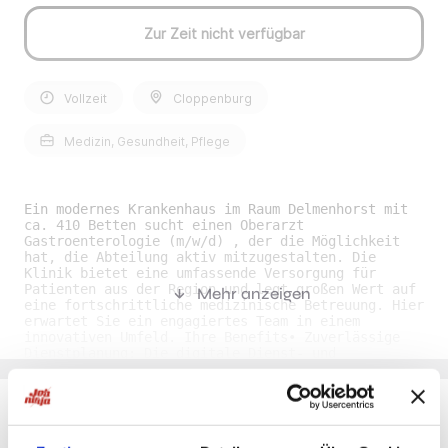
Zur Zeit nicht verfügbar
Vollzeit
Cloppenburg
Medizin, Gesundheit, Pflege
Ein modernes Krankenhaus im Raum Delmenhorst mit
ca. 410 Betten sucht einen Oberarzt
Gastroenterologie (m/w/d) , der die Möglichkeit
hat, die Abteilung aktiv mitzugestalten. Die
Klinik bietet eine umfassende Versorgung für
Patienten aus der Region und legt großen Wert auf
Mehr anzeigen
eine fortschrittliche medizinische Betreuung. Hier
erwartet Sie ein engagiertes Team in einem
innovativen Umfeld. Ihre Benefits• Zuverlässige
Dienstplanung: Die digitale Dienst- und
Urlaubsplanung ermöglicht individuelle
Mitgestaltungs- und Tauschmöglichkeiten, sodass
ein flexibler Ausgleich von Stundensalden
realisiert werden kann. • Attraktive
Rahmenbedingungen: Genießen Sie 31 Urlaubstage
Du möchtest Jobs, die zu Dir passen?