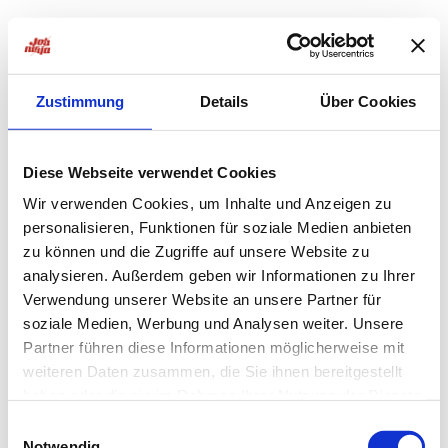
Zustimmung
Details
Über Cookies
Diese Webseite verwendet Cookies
Wir verwenden Cookies, um Inhalte und Anzeigen zu
personalisieren, Funktionen für soziale Medien anbieten
zu können und die Zugriffe auf unsere Website zu
analysieren. Außerdem geben wir Informationen zu Ihrer
Verwendung unserer Website an unsere Partner für
soziale Medien, Werbung und Analysen weiter. Unsere
Partner führen diese Informationen möglicherweise mit
weiteren Daten zusammen, die Sie ihnen bereitgestellt
haben oder die sie im Rahmen Ihrer Nutzung der Dienste
Application error: a
client
-side exception has occurred while
gesammelt haben.
Einwilligungsauswahl
Notwendig
loading
jobninja.com
(see the
browser console
for more