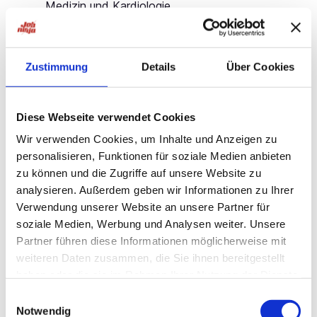
Medizin und Kardiologie
Fundierte Erfahrung in der invasiven Kardiologie
Interesse an der konzeptionellen
Zustimmung
Details
Über Cookies
Weiterentwicklung einer Abteilung
Idealerweise Kenntnisse in der Device-Therapie
(Schrittmacher, ICD etc.)
Diese Webseite verwendet Cookies
Wir verwenden Cookies, um Inhalte und Anzeigen zu
Ausgeprägte Kommunikationsfähigkeit sowie
personalisieren, Funktionen für soziale Medien anbieten
hohe Patientenorientierung
zu können und die Zugriffe auf unsere Website zu
Teamorientiertes, verantwortungsbewusstes
analysieren. Außerdem geben wir Informationen zu Ihrer
Handeln und ein wertschätzender Umgang mit
Verwendung unserer Website an unsere Partner für
Patient:innen und Kolleg:innen
soziale Medien, Werbung und Analysen weiter. Unsere
Partner führen diese Informationen möglicherweise mit
Ihre Aufgaben als Oberarzt für Kardiologie (m/w/d)
weiteren Daten zusammen, die Sie ihnen bereitgestellt
Eigenständige Durchführung invasiver
haben oder die sie im Rahmen Ihrer Nutzung der Dienste
Herzkatheteruntersuchungen
gesammelt haben.
Einwilligungsauswahl
Notwendig
Betreuung und Behandlung der Patient:innen im