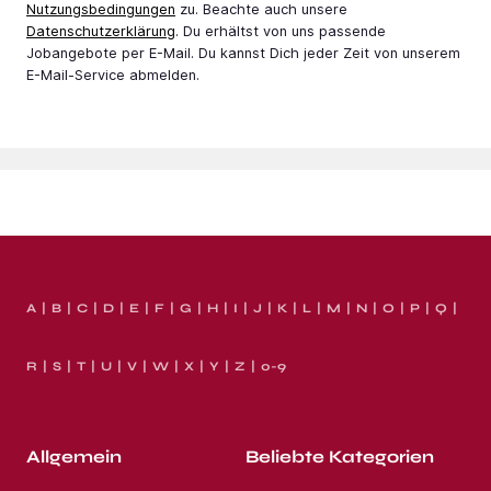
Nutzungsbedingungen
zu. Beachte auch unsere
Datenschutzerklärung
. Du erhältst von uns passende
Jobangebote per E-Mail. Du kannst Dich jeder Zeit von unserem
E-Mail-Service abmelden.
A
B
C
D
E
F
G
H
I
J
K
L
M
N
O
P
Q
R
S
T
U
V
W
X
Y
Z
0-9
Allgemein
Beliebte Kategorien