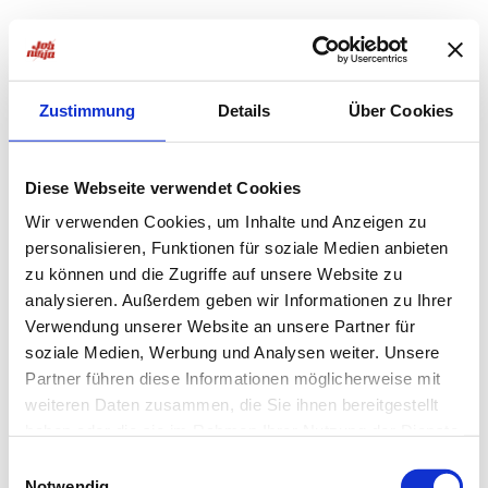
Zustimmung
Details
Über Cookies
Diese Webseite verwendet Cookies
Wir verwenden Cookies, um Inhalte und Anzeigen zu
personalisieren, Funktionen für soziale Medien anbieten
zu können und die Zugriffe auf unsere Website zu
analysieren. Außerdem geben wir Informationen zu Ihrer
Verwendung unserer Website an unsere Partner für
soziale Medien, Werbung und Analysen weiter. Unsere
Partner führen diese Informationen möglicherweise mit
weiteren Daten zusammen, die Sie ihnen bereitgestellt
haben oder die sie im Rahmen Ihrer Nutzung der Dienste
Application error: a
client
-side exception has occurred while
gesammelt haben.
Einwilligungsauswahl
Notwendig
loading
jobninja.com
(see the
browser console
for more