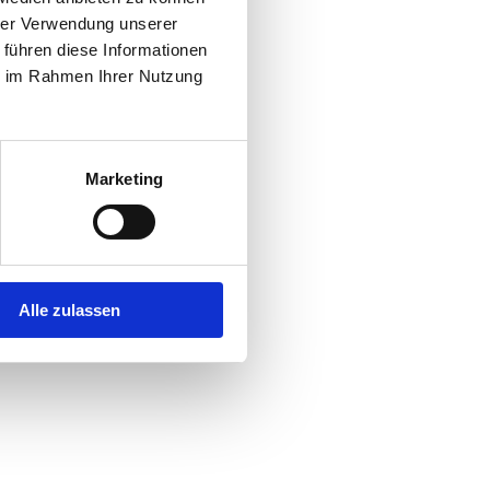
hrer Verwendung unserer
 führen diese Informationen
r console
for more information).
ie im Rahmen Ihrer Nutzung
Marketing
Alle zulassen