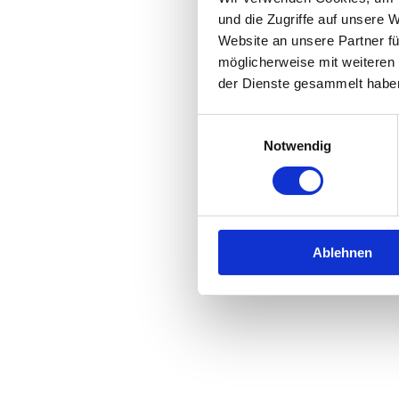
und die Zugriffe auf unsere 
Website an unsere Partner fü
Application error: a
client
-side 
möglicherweise mit weiteren
der Dienste gesammelt habe
Einwilligungsauswahl
Notwendig
Ablehnen