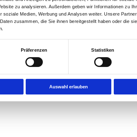
Website zu analysieren. Außerdem geben wir Informationen zu I
r soziale Medien, Werbung und Analysen weiter. Unsere Partner
exception has occurred while loading
jobninja.com
(see the
browse
 Daten zusammen, die Sie ihnen bereitgestellt haben oder die s
n.
Präferenzen
Statistiken
Auswahl erlauben