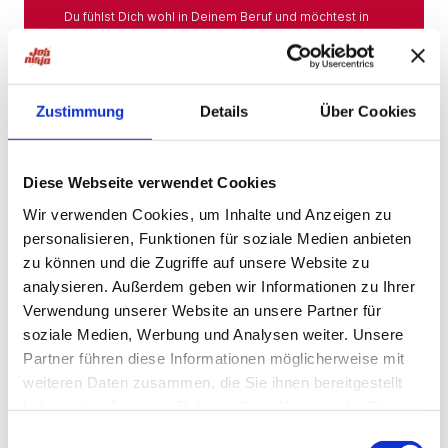
Du fühlst Dich wohl in Deinem Beruf und möchtest in
Deiner Branche bleiben? Hier findest Du das gesamte
Angebot aus Deiner Branche.
Mehr
Zustimmung
Details
Über Cookies
Jobs in der Nähe
Diese Webseite verwendet Cookies
Wir verwenden Cookies, um Inhalte und Anzeigen zu
personalisieren, Funktionen für soziale Medien anbieten
Jobs in der Nähe!
zu können und die Zugriffe auf unsere Website zu
analysieren. Außerdem geben wir Informationen zu Ihrer
Auf unserer Plattform findest Du eine große Auswahl
an Stellenangeboten, die nach Städten sortiert sind,
Verwendung unserer Website an unsere Partner für
sodass Du gezielt nach Jobs direkt in Deiner Nähe
soziale Medien, Werbung und Analysen weiter. Unsere
suchen kannst. Egal, ob Du eine neue
Partner führen diese Informationen möglicherweise mit
Herausforderung suchst, einen beruflichen Wechsel
planst oder einfach eine Stelle in Deinem aktuellen
weiteren Daten zusammen, die Sie ihnen bereitgestellt
Wohnort bevorzugst – bei uns wirst Du fündig.
haben oder die sie im Rahmen Ihrer Nutzung der Dienste
gesammelt haben.
Mehr
Einwilligungsauswahl