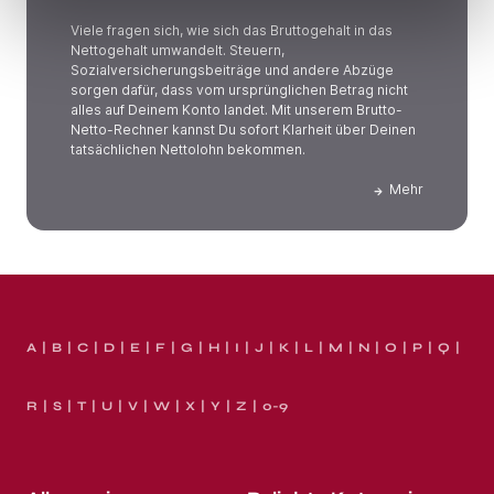
Viele fragen sich, wie sich das Bruttogehalt in das
Nettogehalt umwandelt. Steuern,
Sozialversicherungsbeiträge und andere Abzüge
sorgen dafür, dass vom ursprünglichen Betrag nicht
alles auf Deinem Konto landet. Mit unserem Brutto-
Netto-Rechner kannst Du sofort Klarheit über Deinen
tatsächlichen Nettolohn bekommen.
Mehr
A
B
C
D
E
F
G
H
I
J
K
L
M
N
O
P
Q
R
S
T
U
V
W
X
Y
Z
0-9