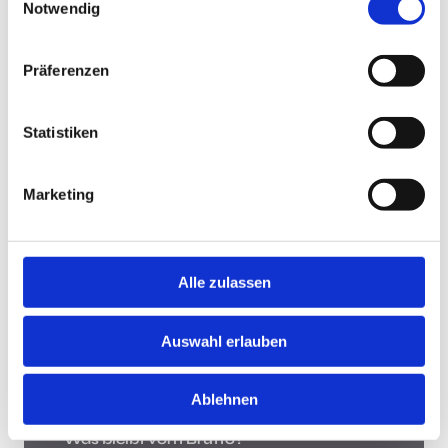
Notwendig
Jobsuche andersrum
Präferenzen
Statistiken
Jobsuche andersrum!
Hast Du keine Lust und Zeit, auf Jobbörsen jede
Marketing
Stellenanzeige zu durchsuchen? Teste die "Jobsuche
andersrum", lade Deinen Lebenslauf hoch und lasse
Dir Jobs vorschlagen, die zu Dir passen.
Mehr
Alle zulassen
Was bleibt vom Brutto?
Auswahl erlauben
Ablehnen
Was bleibt vom Brutto?