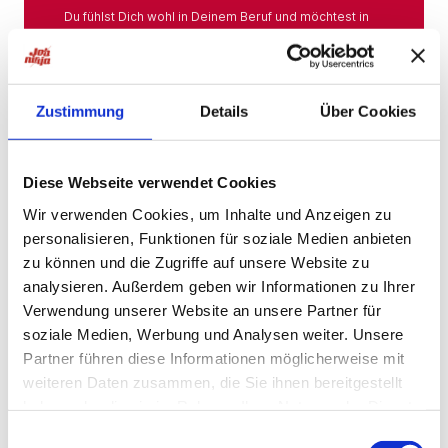
Du fühlst Dich wohl in Deinem Beruf und möchtest in
Deiner Branche bleiben? Hier findest Du das gesamte
Angebot aus Deiner Branche.
Mehr
Zustimmung
Details
Über Cookies
Jobs in der Nähe
Diese Webseite verwendet Cookies
Wir verwenden Cookies, um Inhalte und Anzeigen zu
personalisieren, Funktionen für soziale Medien anbieten
Jobs in der Nähe!
zu können und die Zugriffe auf unsere Website zu
analysieren. Außerdem geben wir Informationen zu Ihrer
Auf unserer Plattform findest Du eine große Auswahl
an Stellenangeboten, die nach Städten sortiert sind,
Verwendung unserer Website an unsere Partner für
sodass Du gezielt nach Jobs direkt in Deiner Nähe
soziale Medien, Werbung und Analysen weiter. Unsere
suchen kannst. Egal, ob Du eine neue
Partner führen diese Informationen möglicherweise mit
Herausforderung suchst, einen beruflichen Wechsel
planst oder einfach eine Stelle in Deinem aktuellen
weiteren Daten zusammen, die Sie ihnen bereitgestellt
Wohnort bevorzugst – bei uns wirst Du fündig.
haben oder die sie im Rahmen Ihrer Nutzung der Dienste
gesammelt haben.
Mehr
Einwilligungsauswahl