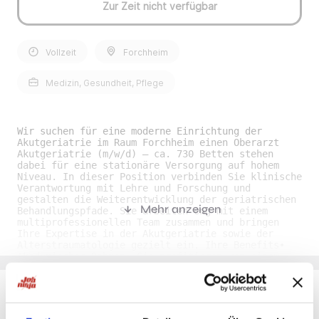
Zur Zeit nicht verfügbar
Vollzeit
Forchheim
Medizin, Gesundheit, Pflege
Wir suchen für eine moderne Einrichtung der
Akutgeriatrie im Raum Forchheim einen Oberarzt
Akutgeriatrie (m/w/d) – ca. 730 Betten stehen
dabei für eine stationäre Versorgung auf hohem
Niveau. In dieser Position verbinden Sie klinische
Verantwortung mit Lehre und Forschung und
gestalten die Weiterentwicklung der geriatrischen
Mehr anzeigen
Behandlungspfade. Sie arbeiten eng mit einem
multiprofessionellen Team zusammen und bringen
Ihre Expertise in der Akutgeriatrie sowie der
Alterstraumatologie gezielt ein. Ihre Benefits•
Akademischer Rahmen: Sie profitieren von einem
kooperativen Umfeld mit Lehr- und Forschungsbezug
und können Ihre wissenschaftlichen Interessen
strukturiert einbringen. • Lehre und Didaktik:
Neben der Patientenversorgung erhalten Sie die
Möglichkeit, aktiv in der Ausbildung mitzuwirken,
Du möchtest Jobs, die zu Dir passen?