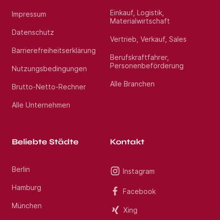
(m/w/d) im Raum Dresden.
Einkauf, Logistik,
Impressum
Materialwirtschaft
Standort:
Dresden
Datenschutz
Vertrieb, Verkauf, Sales
Barrierefreiheitserklärung
Berufskraftfahrer,
Personenbeförderung
Nutzungsbedingungen
Alle Branchen
Brutto-Netto-Rechner
Alle Unternehmen
Beliebte Städte
Kontakt
Berlin
Instagram
Hamburg
Facebook
München
Xing