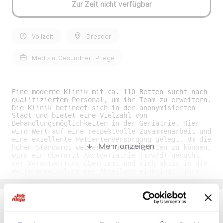
Zur Zeit nicht verfügbar
Vollzeit
Dresden
Medizin, Gesundheit, Pflege
Eine moderne Klinik mit ca. 110 Betten sucht nach
qualifiziertem Personal, um ihr Team zu erweitern.
Die Klinik befindet sich in der anonymisierten
Stadt und bietet eine Vielzahl von
Behandlungsmöglichkeiten in der Geriatrie. Hier
wird Wert auf eine respektvolle Zusammenarbeit und
eine exzellente Patientenversorgung gelegt. Um die
Mehr anzeigen
hohen Standards weiterhin gewährleisten zu können,
wird ein Oberarzt Akutgeriatrie (m/w/d) gesucht,
der Verantwortung übernimmt und sich aktiv in die
Weiterentwicklung der Abteilung einbringt. Ihre
Benefits als Oberarzt Akutgeriatrie (m/w/d) im
Raum Dresden• Verantwortungsvolle Position: Die
Stelle bietet die Möglichkeit, die oberärztliche
Leitung im Bereich Akutgeriatrie zu übernehmen. •
Attraktive Vergütung: Eine leistungsgerechte
Bezahlung sowie geregelte Arbeitszeiten nach den
Du möchtest Jobs, die zu Dir passen?