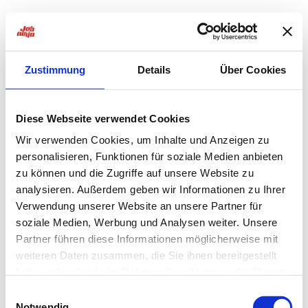
Zustimmung
Details
Über Cookies
Diese Webseite verwendet Cookies
Wir verwenden Cookies, um Inhalte und Anzeigen zu
personalisieren, Funktionen für soziale Medien anbieten
zu können und die Zugriffe auf unsere Website zu
analysieren. Außerdem geben wir Informationen zu Ihrer
Verwendung unserer Website an unsere Partner für
soziale Medien, Werbung und Analysen weiter. Unsere
Partner führen diese Informationen möglicherweise mit
weiteren Daten zusammen, die Sie ihnen bereitgestellt
haben oder die sie im Rahmen Ihrer Nutzung der Dienste
Application error: a
client
-side exception has occurred while
gesammelt haben.
Einwilligungsauswahl
Notwendig
loading
jobninja.com
(see the
browser console
for more