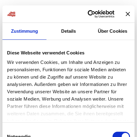
Zustimmung
Details
Über Cookies
Diese Webseite verwendet Cookies
Wir verwenden Cookies, um Inhalte und Anzeigen zu
personalisieren, Funktionen für soziale Medien anbieten
zu können und die Zugriffe auf unsere Website zu
analysieren. Außerdem geben wir Informationen zu Ihrer
Verwendung unserer Website an unsere Partner für
soziale Medien, Werbung und Analysen weiter. Unsere
Partner führen diese Informationen möglicherweise mit
weiteren Daten zusammen, die Sie ihnen bereitgestellt
haben oder die sie im Rahmen Ihrer Nutzung der Dienste
Application error: a
client
-side exception has occurred while
gesammelt haben.
Einwilligungsauswahl
Notwendig
loading
jobninja.com
(see the
browser console
for more