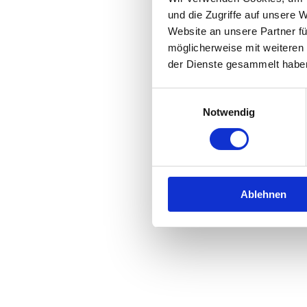
und die Zugriffe auf unsere 
Website an unsere Partner fü
Application error: a
client
-side 
möglicherweise mit weiteren
der Dienste gesammelt habe
Einwilligungsauswahl
Notwendig
Ablehnen