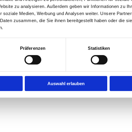
Website zu analysieren. Außerdem geben wir Informationen zu I
r soziale Medien, Werbung und Analysen weiter. Unsere Partner
exception has occurred while loading
jobninja.com
(see the
browse
 Daten zusammen, die Sie ihnen bereitgestellt haben oder die s
n.
Präferenzen
Statistiken
Auswahl erlauben