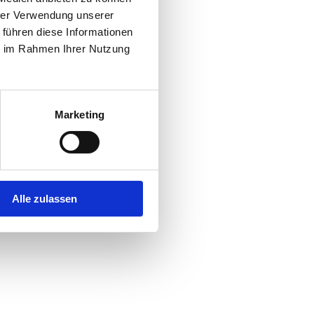
hrer Verwendung unserer
 führen diese Informationen
r console
for more information).
ie im Rahmen Ihrer Nutzung
Marketing
Alle zulassen