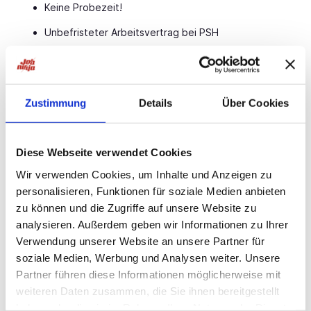
Keine Probezeit!
Unbefristeter Arbeitsvertrag bei PSH
Bis zu 30 Tage Urlaub pro Jahr
Möglichkeit einer wöchentlichen Abschlagszahlung
Zustimmung
Details
Über Cookies
Übertarifliche Bezahlung, Urlaubs- & Weihnachtsgeld
Weiterbildungen auf Kosten des Arbeitgebers
Diese Webseite verwendet Cookies
Übernahmemöglichkeit beim Kundenbetrieb
Wir verwenden Cookies, um Inhalte und Anzeigen zu
Persönliche Betreuung durch dein PSH-Team vor Ort
personalisieren, Funktionen für soziale Medien anbieten
Teamgeist & gelebte Loyalität im täglichen
zu können und die Zugriffe auf unsere Website zu
Miteinander
analysieren. Außerdem geben wir Informationen zu Ihrer
Verwendung unserer Website an unsere Partner für
Ansprechpartner
soziale Medien, Werbung und Analysen weiter. Unsere
Partner führen diese Informationen möglicherweise mit
Frank Janssen
weiteren Daten zusammen, die Sie ihnen bereitgestellt
Key Account Manager
haben oder die sie im Rahmen Ihrer Nutzung der Dienste