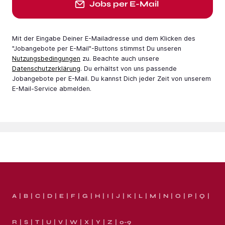
Jobs per E-Mail
Mit der Eingabe Deiner E-Mail­adresse und dem Klicken des
"Jobangebote per E-Mail"-Buttons stimmst Du unseren
Nutzungsbedingungen
zu. Beachte auch unsere
Datenschutzerklärung
. Du erhältst von uns passende
Jobangebote per E-Mail. Du kannst Dich jeder Zeit von unserem
E-Mail-Service abmelden.
A
B
C
D
E
F
G
H
I
J
K
L
M
N
O
P
Q
R
S
T
U
V
W
X
Y
Z
0-9