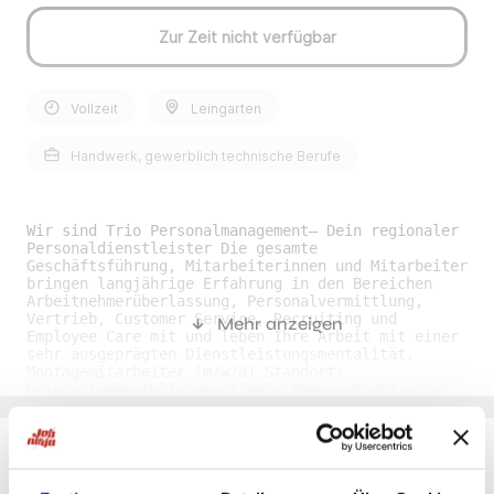
Zur Zeit nicht verfügbar
Vollzeit
Leingarten
Handwerk, gewerblich technische Berufe
Wir sind Trio Personalmanagement— Dein regionaler
Personaldienstleister Die gesamte
Geschäftsführung, Mitarbeiterinnen und Mitarbeiter
bringen langjährige Erfahrung in den Bereichen
Arbeitnehmerüberlassung, Personalvermittlung,
Vertrieb, Customer Service, Recruiting und
Mehr anzeigen
Employee Care mit und leben Ihre Arbeit mit einer
sehr ausgeprägten Dienstleistungsmentalität.
Montagemitarbeiter (m/w/d) Standort:
LeingartenAnstellungsart(en): Tagesschicht,
VollzeitArbeitszeit: 35 - 40 Stunden pro Woche
Deine Aufgaben:• Montiere nach Montageanleitung •
Überprüfung und Qualitätskontrolle der montierten
Teile und Maschinen • Sicherstellung der
Einhaltung von Sicherheits- und Qualitätsstandards
Du möchtest Jobs, die zu Dir passen?