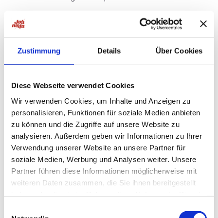
Möglichkeit einer wöchentlichen Abschlagszahlung
Übertarifliche Bezahlung, Urlaubs- & Weihnachtsgeld
Weiterbildungen auf Kosten des Arbeitgebers
Zustimmung
Details
Über Cookies
Übernahmemöglichkeit beim Kundenbetrieb
Persönliche Betreuung durch dein PSH-Team vor Ort
Diese Webseite verwendet Cookies
Wir verwenden Cookies, um Inhalte und Anzeigen zu
Teamgeist & gelebte Loyalität im täglichen
personalisieren, Funktionen für soziale Medien anbieten
Miteinander
zu können und die Zugriffe auf unsere Website zu
Ansprechpartner
analysieren. Außerdem geben wir Informationen zu Ihrer
Verwendung unserer Website an unsere Partner für
Mirko Backhaus
soziale Medien, Werbung und Analysen weiter. Unsere
Geschäftsleitung
Partner führen diese Informationen möglicherweise mit
weiteren Daten zusammen, die Sie ihnen bereitgestellt
0441-233596-71
Personal Service PSH Oldenburg GmbH
haben oder die sie im Rahmen Ihrer Nutzung der Dienste
Nadorster Straße 74
gesammelt haben.
Einwilligungsauswahl
26123 Oldenburg