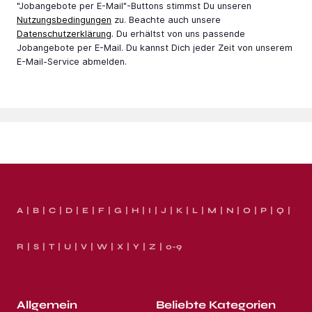
"Jobangebote per E-Mail"-Buttons stimmst Du unseren
Nutzungsbedingungen
zu. Beachte auch unsere
Datenschutzerklärung
. Du erhältst von uns passende
Jobangebote per E-Mail. Du kannst Dich jeder Zeit von unserem
E-Mail-Service abmelden.
A
B
C
D
E
F
G
H
I
J
K
L
M
N
O
P
Q
R
S
T
U
V
W
X
Y
Z
0-9
Allgemein
Beliebte Kategorien