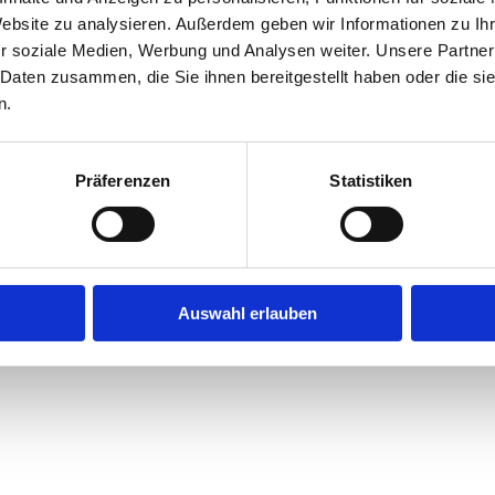
Website zu analysieren. Außerdem geben wir Informationen zu I
r soziale Medien, Werbung und Analysen weiter. Unsere Partner
exception has occurred while loading
jobninja.com
(see the
browse
 Daten zusammen, die Sie ihnen bereitgestellt haben oder die s
n.
Präferenzen
Statistiken
Auswahl erlauben