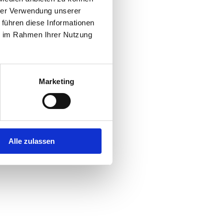
hrer Verwendung unserer
 führen diese Informationen
r console
for more information).
ie im Rahmen Ihrer Nutzung
Marketing
Alle zulassen