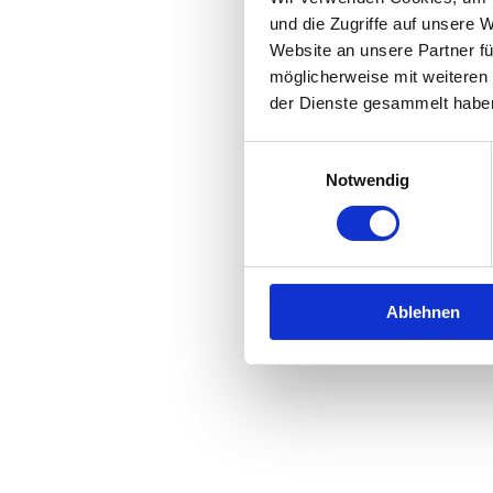
und die Zugriffe auf unsere 
Website an unsere Partner fü
Application error: a
client
-side 
möglicherweise mit weiteren
der Dienste gesammelt habe
Einwilligungsauswahl
Notwendig
Ablehnen