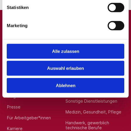
Statistiken
Marketing
A
B
C
D
E
F
G
H
I
J
K
L
M
N
O
P
Q
R
S
T
U
V
W
X
Y
Z
0-9
Alle zulassen
Auswahl erlauben
Allgemein
Beliebte Kategorien
Über uns
Hilfskräfte, Aushilfs- und
Ablehnen
Nebenjobs
Blog
Sonstige Dienstleistungen
Presse
Medizin, Gesundheit, Pflege
Für Arbeitgeber*innen
Handwerk, gewerblich
technische Berufe
Karriere