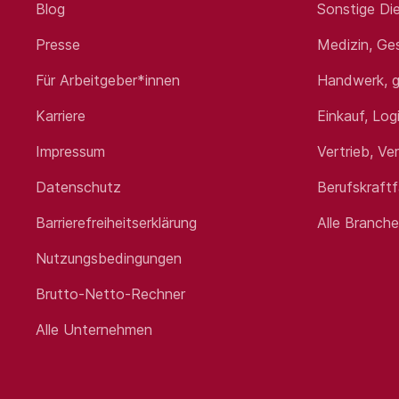
Das wünschen wir uns
Blog
Sonstige Die
Presse
Medizin, Ge
Abgeschlossene Ausbildung zur Fa
Kenntnisse
Für Arbeitgeber*innen
Handwerk, g
Sicherer Umgang mit Flurförderf
EDV-Grundkenntnisse
Karriere
Einkauf, Log
Bereitschaft zur Schichtarbeit
Impressum
Vertrieb, Ve
Eigenverantwortliche, strukturie
Stressresistenz und hohe Belastb
Datenschutz
Berufskraft
Barrierefreiheitserklärung
Alle Branch
Neben spannenden und
Nutzungsbedingungen
Vorteile:
Brutto-Netto-Rechner
Alle Unternehmen
38-Stunden Woche mit geregelte
30 Tage Urlaub + Heiligabend und
Hansefit, Business-Bike-Leasing,