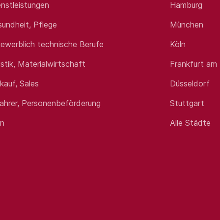
 von dir:
nstleistungen
Hamburg
sundheit, Pflege
München
chkraft für Lagerlogistik, Fachlagerist (m/w/d) oder anderw
ewerblich technische Berufe
Köln
ahrzeugen und Staplerschein
istik, Materialwirtschaft
Frankfurt am
rkauf, Sales
Düsseldorf
rte Arbeitsweise sowie Teamfähigkeit
arkeit
fahrer, Personenbeförderung
Stuttgart
en
Alle Städte
 vielfältigen Aufgaben erwarten
n Arbeitszeiten
 Silvester frei
 Corporate Benefits