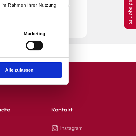
Jobs per E-Mail
m Mitgestalten haben. Zur
ie im Rahmen Ihrer Nutzung
en
Nutzungsbedingungen
zu. Beachte
r Zeit von unserem E-Mail-Service
Marketing
Alle zulassen
ädte
Kontakt
Instagram