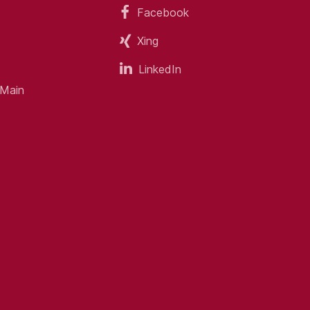
Facebook
Xing
eitig erworbene vergleichbare
LinkedIn
 Main
 Dich folgende