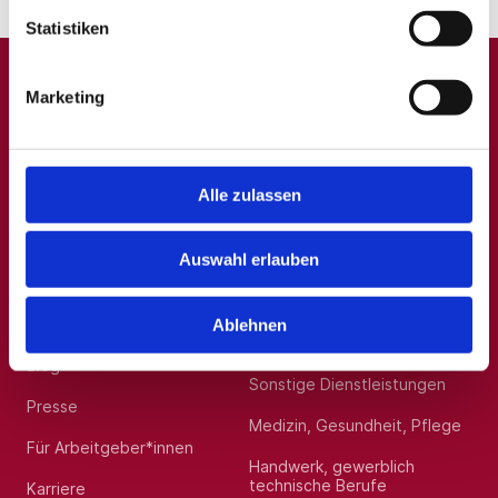
Statistiken
Marketing
A
B
C
D
E
F
G
H
I
J
K
L
M
N
O
P
Q
R
S
T
U
V
W
X
Y
Z
0-9
Alle zulassen
Auswahl erlauben
Allgemein
Beliebte Kategorien
Über uns
Hilfskräfte, Aushilfs- und
Ablehnen
Nebenjobs
Blog
Sonstige Dienstleistungen
Presse
Medizin, Gesundheit, Pflege
Für Arbeitgeber*innen
Handwerk, gewerblich
technische Berufe
Karriere