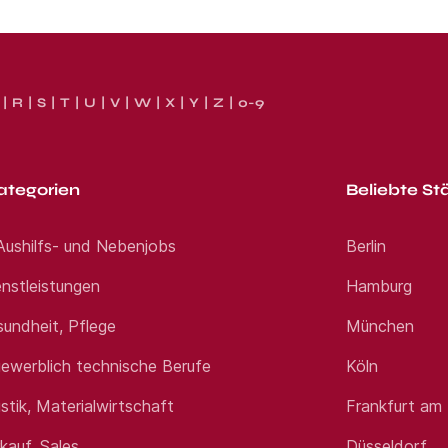
R
S
T
U
V
W
X
Y
Z
0-9
ategorien
Beliebte St
 Aushilfs- und Nebenjobs
Berlin
nstleistungen
Hamburg
sundheit, Pflege
München
ewerblich technische Berufe
Köln
istik, Materialwirtschaft
Frankfurt am
rkauf, Sales
Düsseldorf