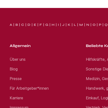
A
B
C
D
E
F
G
H
I
J
K
L
M
N
O
P
Q
Allgemein
Beliebte K
Über uns
Hilfskräfte,
Blog
Sonstige Die
Presse
Medizin, Ge
Für Arbeitgeber*innen
Handwerk, g
Karriere
Einkauf, Log
Impressum
Vertrieb, Ve