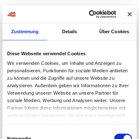
Zustimmung
Details
Über Cookies
Diese Webseite verwendet Cookies
Wir verwenden Cookies, um Inhalte und Anzeigen zu
personalisieren, Funktionen für soziale Medien anbieten
zu können und die Zugriffe auf unsere Website zu
analysieren. Außerdem geben wir Informationen zu Ihrer
Verwendung unserer Website an unsere Partner für
soziale Medien, Werbung und Analysen weiter. Unsere
Partner führen diese Informationen möglicherweise mit
weiteren Daten zusammen, die Sie ihnen bereitgestellt
haben oder die sie im Rahmen Ihrer Nutzung der Dienste
Application error: a
client
-side exception has occurred while
gesammelt haben.
Einwilligungsauswahl
Notwendig
loading
jobninja.com
(see the
browser console
for more