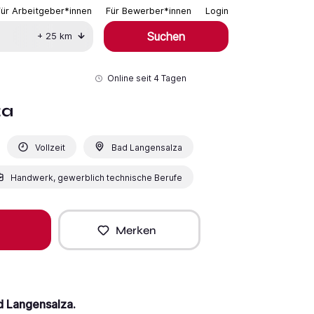
Für Arbeitgeber*innen
Für Bewerber*innen
Login
Suchen
+
25
km
Online seit
4 Tagen
za
Vollzeit
Bad Langensalza
Handwerk, gewerblich technische Berufe
Merken
d Langensalza.