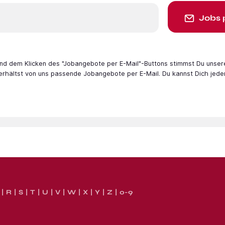
Jobs 
 und dem Klicken des "Jobangebote per E-Mail"-Buttons stimmst Du unser
 erhältst von uns passende Jobangebote per E-Mail. Du kannst Dich jede
R
S
T
U
V
W
X
Y
Z
0-9