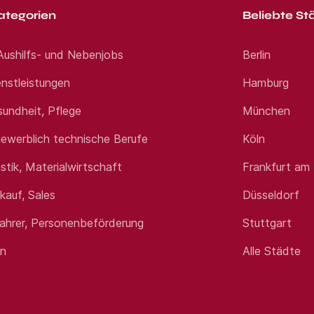
ategorien
Beliebte St
 Aushilfs- und Nebenjobs
Berlin
nstleistungen
Hamburg
sundheit, Pflege
München
ewerblich technische Berufe
Köln
istik, Materialwirtschaft
Frankfurt am
rkauf, Sales
Düsseldorf
fahrer, Personenbeförderung
Stuttgart
en
Alle Städte