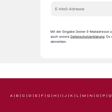
E-Mail-Adresse
Mit der Eingabe Deiner E-Mail­adresse
auch unsere
Datenschutzerklärung
. Du
abmelden.
A
B
C
D
E
F
G
H
I
J
K
L
M
N
O
P
Q