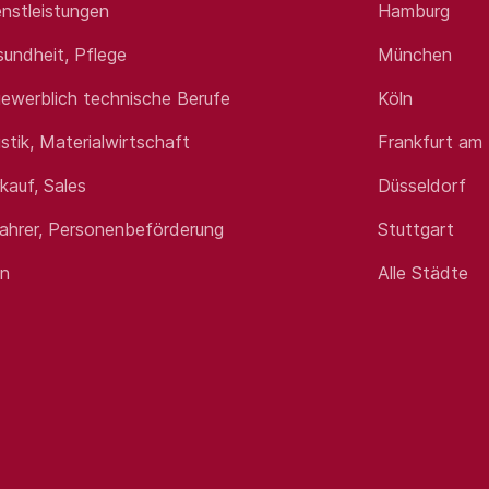
nstleistungen
Hamburg
 bewerbung@heidjers-stadtwerke.de unter Angabe Ihrer Gehal
agen erreichen Sie uns unter 05193 9888-521. Mehr Informat
sundheit, Pflege
München
ingen-Neuenkirchen GmbH | Harburger Str. 21, 29640 Schne
ewerblich technische Berufe
Köln
ngen
istik, Materialwirtschaft
Frankfurt am
rkauf, Sales
Düsseldorf
fahrer, Personenbeförderung
Stuttgart
en
Alle Städte