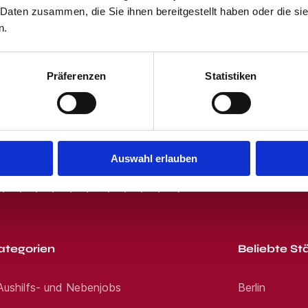
 Daten zusammen, die Sie ihnen bereitgestellt haben oder die s
 und dem Klicken des "Jobangebote per E-Mail"-Buttons stimmst Du unser
 erhältst von uns passende Jobangebote per E-Mail. Du kannst Dich jede
n.
sbildung oder eine vergleichbare Qualifikation
der Buchhaltung wünschenswert
ngigen MS Office-Programmen, insbesondere Excel
Präferenzen
Statistiken
en Kundengesprächen
it und Zuverlässigkeit
Auswahl erlauben
h TV-V inkl. Jahressonderzahlung
R
S
T
U
V
W
X
Y
Z
0-9
rbeitszeitmodelle
orsorge und Lebensarbeitszeitkonto
 eine monatliche Geldkarte, vermögenswirksame Leistungen, Jo
a
ategorien
Beliebte St
 Aushilfs- und Nebenjobs
Berlin