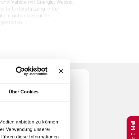
und Vahlde mit Energie, Wasser,
erte Unterstützung in der
einem guten Gespür für
gestalten.
toren
retung
Über Cookies
per E-Mail
 Medien anbieten zu können
hrer Verwendung unserer
 führen diese Informationen