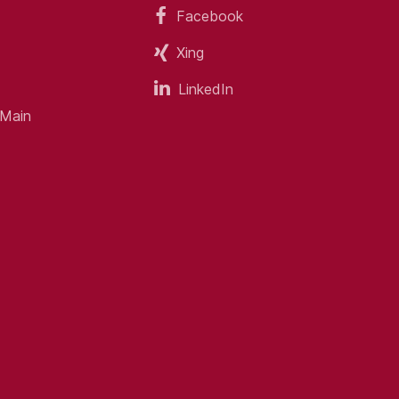
Facebook
tsvorstellung sowie Ihres
ionen finden Sie unter www.heidjers-
Xing
verdingen
LinkedIn
 Main