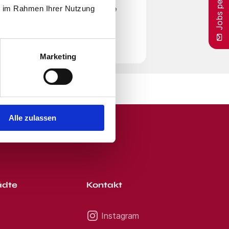
Jobs per E-Mail
ie im Rahmen Ihrer Nutzung
en
Nutzungsbedingungen
zu. Beachte
r Zeit von unserem E-Mail-Service
Marketing
Alle zulassen
b-Bike und freien Eintritt in unsere
ädte
Kontakt
Instagram