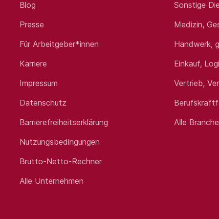
Blog
Sonstige Die
Wir freuen uns auf Ihre Bewerbung an
frühestmöglichen Starttermins. Bei Fr
Presse
Medizin, Ge
stadtwerke.de. Stadtwerke Schneverd
Für Arbeitgeber*innen
Handwerk, g
Standort:
Schneverdi
Karriere
Einkauf, Log
Impressum
Vertrieb, Ve
Datenschutz
Berufskraft
Barrierefreiheitserklärung
Alle Branch
Nutzungsbedingungen
Brutto-Netto-Rechner
Alle Unternehmen