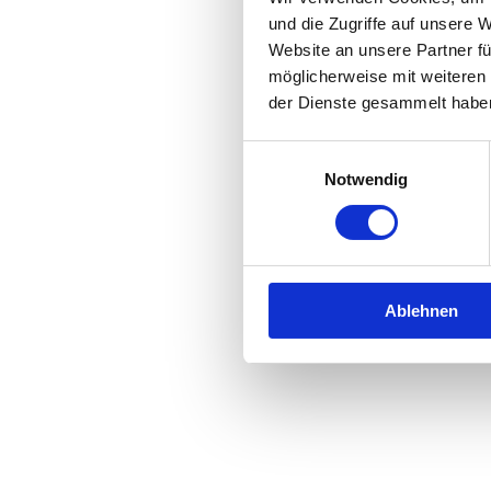
und die Zugriffe auf unsere 
Website an unsere Partner fü
Application error: a
client
-side 
möglicherweise mit weiteren
der Dienste gesammelt habe
Einwilligungsauswahl
Notwendig
Ablehnen