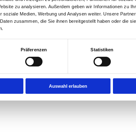
Website zu analysieren. Außerdem geben wir Informationen zu I
r soziale Medien, Werbung und Analysen weiter. Unsere Partner
exception has occurred while loading
jobninja.com
(see the
browse
 Daten zusammen, die Sie ihnen bereitgestellt haben oder die s
n.
Präferenzen
Statistiken
Auswahl erlauben