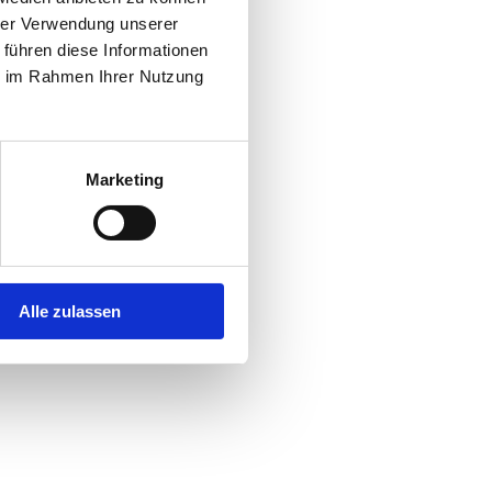
hrer Verwendung unserer
 führen diese Informationen
r console
for more information).
ie im Rahmen Ihrer Nutzung
Marketing
Alle zulassen