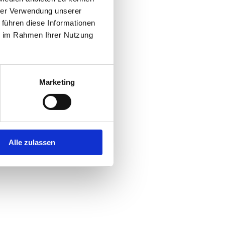
hrer Verwendung unserer
 führen diese Informationen
r console
for more information).
ie im Rahmen Ihrer Nutzung
Marketing
Alle zulassen