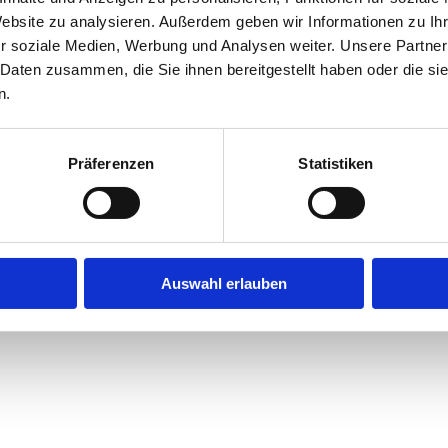
Website zu analysieren. Außerdem geben wir Informationen zu I
r soziale Medien, Werbung und Analysen weiter. Unsere Partner
exception has occurred while loading
jobninja.com
(see the
browse
 Daten zusammen, die Sie ihnen bereitgestellt haben oder die s
n.
Präferenzen
Statistiken
Auswahl erlauben