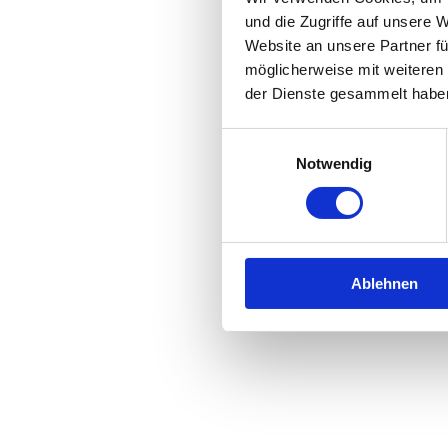
und die Zugriffe auf unsere 
Website an unsere Partner fü
Application error: a
client
-side 
möglicherweise mit weiteren
der Dienste gesammelt habe
Einwilligungsauswahl
Notwendig
Ablehnen