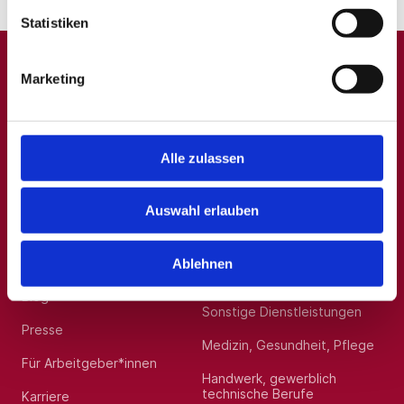
Statistiken
Marketing
A
B
C
D
E
F
G
H
I
J
K
L
M
N
O
P
Q
R
S
T
U
V
W
X
Y
Z
0-9
Alle zulassen
Auswahl erlauben
Allgemein
Beliebte Kategorien
Über uns
Hilfskräfte, Aushilfs- und
Ablehnen
Nebenjobs
Blog
Sonstige Dienstleistungen
Presse
Medizin, Gesundheit, Pflege
Für Arbeitgeber*innen
Handwerk, gewerblich
technische Berufe
Karriere