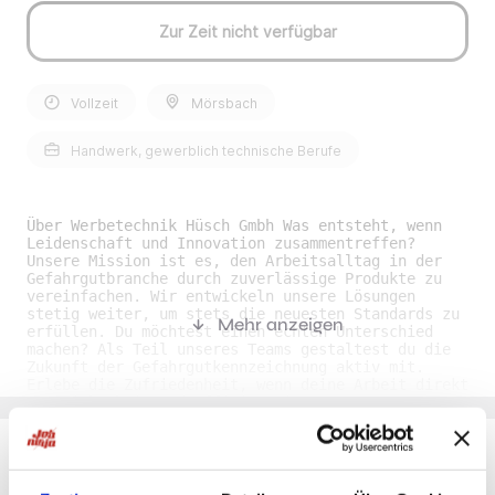
Zur Zeit nicht verfügbar
Vollzeit
Mörsbach
Handwerk, gewerblich technische Berufe
Über Werbetechnik Hüsch Gmbh Was entsteht, wenn
Leidenschaft und Innovation zusammentreffen?
Unsere Mission ist es, den Arbeitsalltag in der
Gefahrgutbranche durch zuverlässige Produkte zu
vereinfachen. Wir entwickeln unsere Lösungen
stetig weiter, um stets die neuesten Standards zu
Mehr anzeigen
erfüllen. Du möchtest einen echten Unterschied
machen? Als Teil unseres Teams gestaltest du die
Zukunft der Gefahrgutkennzeichnung aktiv mit.
Erlebe die Zufriedenheit, wenn deine Arbeit direkt
zur Sicherheit und Effizienz im Transportwesen
beiträgt und du täglich spürbaren Mehrwert
schaffst.Was bieten wir dir?• Quereinstieg möglich
• Vielseitige und abwechslungsreiche Aufgaben •
Probearbeiten möglichWas erwartet dich?• Du
Du möchtest Jobs, die zu Dir passen?
bearbeitest Blechteile • Du folierst Schilder • Du