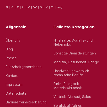
R
S
T
U
V
W
X
Y
Z
0-9
Allgemein
Beliebte Kategorien
Über uns
Hilfskräfte, Aushilfs- und
Nebenjobs
Blog
Sonstige Dienstleistungen
Presse
Medizin, Gesundheit, Pflege
Für Arbeitgeber*innen
Handwerk, gewerblich
technische Berufe
Karriere
Einkauf, Logistik,
Impressum
Materialwirtschaft
Datenschutz
Vertrieb, Verkauf, Sales
Barrierefreiheitserklärung
Berufskraftfahrer,