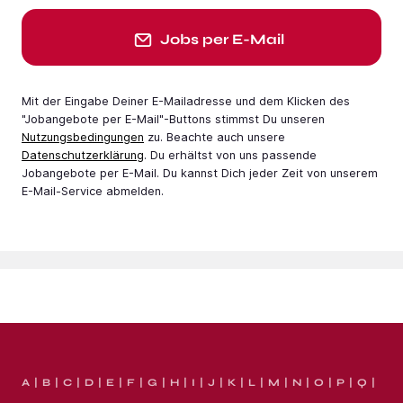
Jobs per E-Mail
Mit der Eingabe Deiner E-Mail­adresse und dem Klicken des
"Jobangebote per E-Mail"-Buttons stimmst Du unseren
Nutzungsbedingungen
zu. Beachte auch unsere
Datenschutzerklärung
. Du erhältst von uns passende
Jobangebote per E-Mail. Du kannst Dich jeder Zeit von unserem
E-Mail-Service abmelden.
A
B
C
D
E
F
G
H
I
J
K
L
M
N
O
P
Q