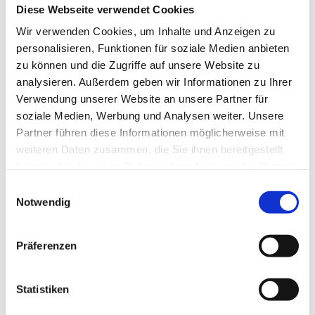
Diese Webseite verwendet Cookies
Schweißkenntnisse
Wir verwenden Cookies, um Inhalte und Anzeigen zu
Selbstständige und zuverlässige Arbeitsweise
personalisieren, Funktionen für soziale Medien anbieten
zu können und die Zugriffe auf unsere Website zu
PKW zwingend erforderlich
analysieren. Außerdem geben wir Informationen zu Ihrer
Sie suchen eine langfristige Perspektive in Tagschicht
Verwendung unserer Website an unsere Partner für
und möchten Ihr Fachwissen im Metallbereich gezielt
soziale Medien, Werbung und Analysen weiter. Unsere
einbringen? Dann freuen wir uns auf Ihre Bewerbung.
Partner führen diese Informationen möglicherweise mit
weiteren Daten zusammen, die Sie ihnen bereitgestellt
haben oder die sie im Rahmen Ihrer Nutzung der Dienste
gesammelt haben.
Jetzt schnell bewerben
Einwilligungsauswahl
Notwendig
Merken
Präferenzen
Standort:
Ziegra-Knobelsdorf
Statistiken