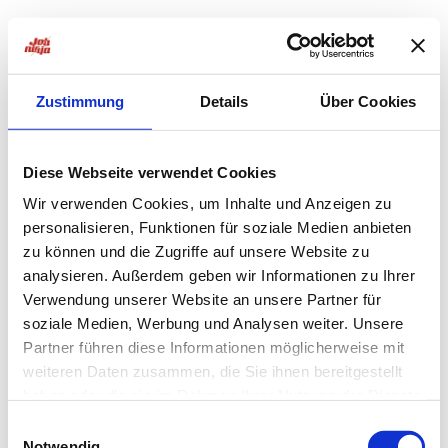
Zustimmung
Details
Über Cookies
Diese Webseite verwendet Cookies
Wir verwenden Cookies, um Inhalte und Anzeigen zu
personalisieren, Funktionen für soziale Medien anbieten
zu können und die Zugriffe auf unsere Website zu
analysieren. Außerdem geben wir Informationen zu Ihrer
Verwendung unserer Website an unsere Partner für
soziale Medien, Werbung und Analysen weiter. Unsere
Partner führen diese Informationen möglicherweise mit
weiteren Daten zusammen, die Sie ihnen bereitgestellt
haben oder die sie im Rahmen Ihrer Nutzung der Dienste
Application error: a
client
-side exception has occurred while
gesammelt haben.
Einwilligungsauswahl
Notwendig
loading
jobninja.com
(see the
browser console
for more