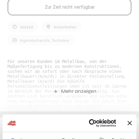
Zur Zeit nicht verfügbar
Vollzeit
Inchenhofen
Ingenieurberufe, Techniker
Für unseren Kunden im Metallbau, von der
Maßanfertigung bis zu modernen Konstruktionen,
suchen wir ab sofort oder nach Absprache einen
Metallbauer\(m/w/d\) in direkter Festanstellung.
Metallbauer (m/w/d) Die AUGUSTA
Personaldienstleistungen GmbH ist seit 30 Jahren
Mehr anzeigen
im Bereich der Personalvermittlung tätig. Sie
möchten sich beruflich verändern und suchen eine
neue Herausforderung? Dann nutzen Sie jetzt Ihre
Chance und profitieren Sie von unserer
langjährigen Erfahrung. Ihre Aufgaben•
Durchführung von allgemeinen Metallbau -und
Schlosserarbeiten • Ausführung von Schweißarbeiten
im MAG - und WIG-Verfahren • Einsatz bei
Montagearbeiten sowie auf Baustellen in der Region
• Arbeiten nach technischen Zeichnungen und
Du möchtest Jobs, die zu Dir passen?