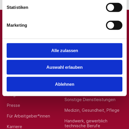
Statistiken
Marketing
A
B
C
D
E
F
G
H
I
J
K
L
M
N
O
P
Q
R
S
T
U
V
W
X
Y
Z
0-9
Alle zulassen
Auswahl erlauben
Allgemein
Beliebte Kategorien
Über uns
Hilfskräfte, Aushilfs- und
Ablehnen
Nebenjobs
Blog
Sonstige Dienstleistungen
Presse
Medizin, Gesundheit, Pflege
Für Arbeitgeber*innen
Handwerk, gewerblich
technische Berufe
Karriere