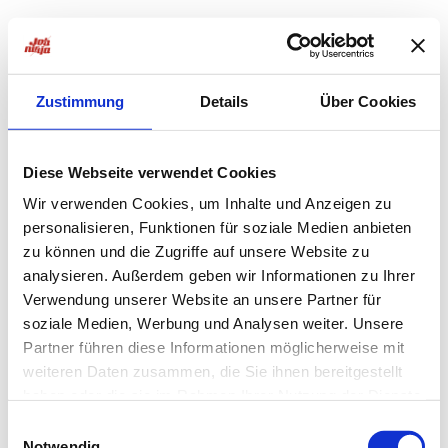
Zustimmung
Details
Über Cookies
Diese Webseite verwendet Cookies
Wir verwenden Cookies, um Inhalte und Anzeigen zu
personalisieren, Funktionen für soziale Medien anbieten
zu können und die Zugriffe auf unsere Website zu
analysieren. Außerdem geben wir Informationen zu Ihrer
Verwendung unserer Website an unsere Partner für
soziale Medien, Werbung und Analysen weiter. Unsere
Partner führen diese Informationen möglicherweise mit
weiteren Daten zusammen, die Sie ihnen bereitgestellt
haben oder die sie im Rahmen Ihrer Nutzung der Dienste
Application error: a
client
-side exception has occurred while
gesammelt haben.
Einwilligungsauswahl
Notwendig
loading
jobninja.com
(see the
browser console
for more