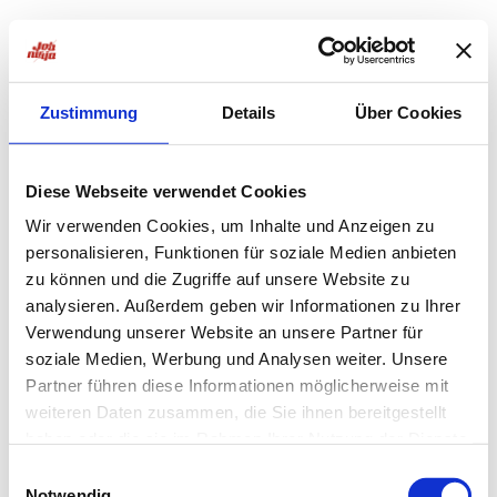
Zustimmung
Details
Über Cookies
Diese Webseite verwendet Cookies
Wir verwenden Cookies, um Inhalte und Anzeigen zu
personalisieren, Funktionen für soziale Medien anbieten
zu können und die Zugriffe auf unsere Website zu
analysieren. Außerdem geben wir Informationen zu Ihrer
Verwendung unserer Website an unsere Partner für
soziale Medien, Werbung und Analysen weiter. Unsere
Partner führen diese Informationen möglicherweise mit
weiteren Daten zusammen, die Sie ihnen bereitgestellt
haben oder die sie im Rahmen Ihrer Nutzung der Dienste
Application error: a
client
-side exception has occurred while
gesammelt haben.
Einwilligungsauswahl
Notwendig
loading
jobninja.com
(see the
browser console
for more