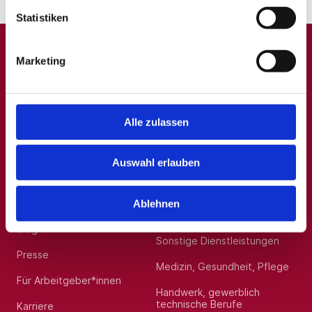
Statistiken
Marketing
A
B
C
D
E
F
G
H
I
J
K
L
M
N
O
P
Q
R
S
T
U
V
W
X
Y
Z
0-9
Alle zulassen
Auswahl erlauben
Allgemein
Beliebte Kategorien
Über uns
Hilfskräfte, Aushilfs- und
Ablehnen
Nebenjobs
Blog
Sonstige Dienstleistungen
Presse
Medizin, Gesundheit, Pflege
Für Arbeitgeber*innen
Handwerk, gewerblich
technische Berufe
Karriere