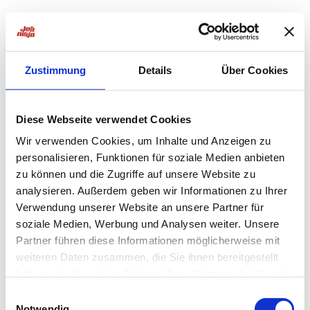
Zustimmung
Details
Über Cookies
Diese Webseite verwendet Cookies
Wir verwenden Cookies, um Inhalte und Anzeigen zu
personalisieren, Funktionen für soziale Medien anbieten
zu können und die Zugriffe auf unsere Website zu
analysieren. Außerdem geben wir Informationen zu Ihrer
Verwendung unserer Website an unsere Partner für
soziale Medien, Werbung und Analysen weiter. Unsere
Partner führen diese Informationen möglicherweise mit
weiteren Daten zusammen, die Sie ihnen bereitgestellt
haben oder die sie im Rahmen Ihrer Nutzung der Dienste
Application error: a
client
-side exception has occurred while
gesammelt haben.
Einwilligungsauswahl
Notwendig
loading
jobninja.com
(see the
browser console
for more